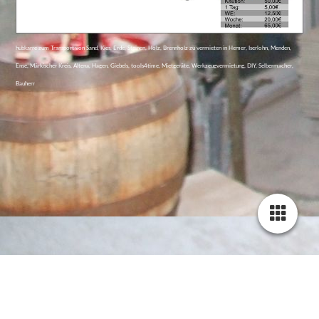
hubkarre zum Transport von Sand, Kies, Erde, Steinen, Holz, Brennholz zu vermieten in Hemer, Iserlohn, Menden,
Ense, Märkischer Kreis, Altena, Hagen, Giebels, tools4time, Mietgeräte, Werkzeugvermietung, DIY, Selbermacher,
Bauherr