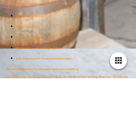
Unsere Deko-Tischläufer sind die ideale Wahl für:
Hochzeitsdekoration
Geburtstagsfeiern
Taufe und Kommunion
Weihnachts- und Festtags-Deko
Gala-Abende und Firmenveranstaltungen
Sicherheitshinweise für eine gelungene Veranstaltung
Als Ihr Partner für Event-Ausrüstung ist uns die Sicherheit wichtig. Beachten Sie bitte bei
der Verwendung Ihrer Satin-Tischläufer:
Brandschutz: Satin ist entflammbar. Halten Sie die Läufer immer fern von offenen
Flammen (Kerzen) und Hitzequellen. Benutzen Sie stabile Kerzenständer oder
LED-Kerzen als Alternative.
Stolpergefahr: Achten Sie darauf, dass der Läufer nicht zu weit über den Tisch
hängt, um ein versehentliches Herunterziehen von Geschirr oder