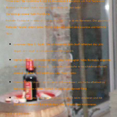
Firmenevent? Bei tools4time finden Sie die perfekte Dekoration, um Ihre Tische zum
Strahlen zu bringen: Unsere hochwertigen Tischläufer aus Satin!
Die Vorzüge unserer Satin-Tischläufer
Ein Satin-Tischläufer ist mehr als nur ein Accessoire – er ist ein Statement. Das glänzende,
fließende Material verleiht jedem Tischarrangement sofort eine luxuriöse und festliche
Note.
Luxuriöser Glanz & Haptik: Der schimmernde Satin-Stoff reflektiert das Licht
elegant und sorgt für eine glamouröse Atmosphäre.
Vielfalt in Farbe: Ob klassisches Weiß, edles Champagner, tiefes Bordeaux, elegantes
Silber oder trendiges Roségold – wir bieten Tischläufer in verschiedenen Farben,
passend zu jedem Hochzeitsthema oder Party-Motto.
Perfekte Maße: Unsere Läufer sind ideal dimensioniert, um Tische effektvoll zu
dekorieren – vom runden Esstisch bis zur langen Bankett-Tafel.
Einfache Dekoration: Die Satin-Tischdeko lässt sich leicht drapieren und mit
Blumenarrangements, Kerzenständern oder Mittelstücken kombinieren.
Ideal für jeden Anlass: