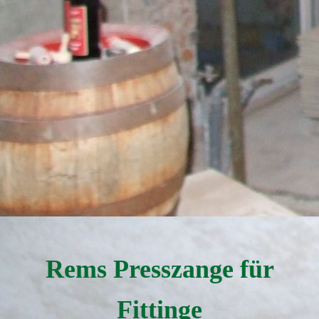
Rems Presszange für
Fittinge