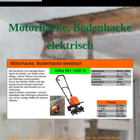
Motorhacke, Bo
denhacke
elektrisch
Atika BH 1400 N Motorhacke mieten – Dein Helfer für perfekte Beete