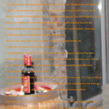
Du träumst von einem gepflegten Garten, aber das Umgraben von Beeten
und das Beseitigen von Unkraut kostet dich Zeit und Kraft? Dann ist die
Atika BH 1400 N Motorhacke von Tools4Time genau das Richtige für dich!
Diese handliche und wendige Beetfräse oder Bodenhacke macht die
Gartenarbeit zum Kinderspiel – egal, ob du Beete vorbereiten, Unkraut
entfernen oder Mulchgut unterheben möchtest.
Warum die Atika BH 1400 N dein perfekter Gartenhelfer ist
1. Perfekt für Beete und kleine Flächen
Die Atika BH 1400 N ist ideal, um Beete umzupflügen, kleine Flächen
einzuebnen und Mulchgut unterzugraben. Mit einer Fräsbreite von 40 cm
und einer Frästiefe von bis zu 20 cm arbeitet sie präzise und effizient.
2. Starker Motor, leichtes Handling
Mit einer Leistung von 1,4 kW und einem Gewicht von nur 13,5 kg ist diese
Motorhacke sowohl kraftvoll als auch handlich. Das ergonomische Design
sorgt dafür, dass du auch bei längeren Arbeiten nicht ermüdest.
3. Elektrisch und umweltfreundlich
Die Atika BH 1400 N wird mit Strom betrieben (240 V) und ist damit leise,
emissionsfrei und umweltfreundlich. Kein lästiges Hantieren mit Benzin oder