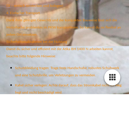
Öl – einfach einstecken und loslegen!
4. Einfacher Transport
Dank ihres geringen Gewichts und der kompakten Bauweise lässt sich die
Motorhacke problemlos im PKW transportieren. So kannst du sie flexibel an
jedem Ort einsetzen.
Sicherheitsmaßnahmen bei der Nutzung
Damit du sicher und effizient mit der Atika BH 1400 N arbeiten kannst,
beachte bitte folgende Hinweise:
Schutzkleidung tragen: Trage feste Handschuhe, robustes Schuhwerk
und eine Schutzbrille, um Verletzungen zu vermeiden.
Kabel sicher verlegen: Achte darauf, dass das Stromkabel nicht im Weg
liegt und nicht beschädigt wird.
Kinder und Haustiere fernhalten: Halte während der Arbeit Abstand zu
Kindern und Tieren, um Unfälle zu vermeiden.
Regelmäßige Pausen: Vermeide Überlastung und mache regelmäßig
Pausen, um konzentriert zu bleiben.