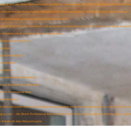
en eignet sich der Akku-Bohrschrauber perfekt für Handwerker, Monteure, Baustellen und ambitioni
Möbelmontage, Holzarbeiten, Metallarbeiten, Montagearbeiten, Werkstattarbeiten, Renovierungen,
h zuverlässige Leistung und komfortables Arbeiten.
ologie sorgt für hohe Drehkraft und ausdauernde Akkuleistung. Dadurch lassen sich selbst anspruchsv
 Arbeitskomfort und eine sichere Handhabung.
nal Akkuschraubers 18V
-Antrieb
itige Anwendungen
he Bauweise
rarbeiten
d viele weitere Materialien
en auf Baustelle und Werkstatt
Bosch Professional Serie
nd Heimwerker
osch Akkuschrauber mieten, Bosch Blau Akkuschrauber, Akku-Bohrschrauber mieten, 18V Akkuschrau
ug suchen – der Bosch Professional Akkuschrauber 18V bietet zuverlässige Unterstützung für zahlre
r Arbeit mit dem Akkuschrauber
ienten Einsatz sollten folgende Sicherheitsmaßnahmen beachtet werden: