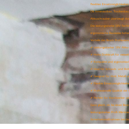
flexiblen Einsatzmöglichkeit
Ob Innenausbau, Trockenbau, 
Akkuschrauber überzeugt durc
Die leistungsstarke 18V-Techn
ergonomische Bauweise hohen
Vorteile des Bosch Professio
✔ Leistungsstarker 18V Akku
✔ Hohe Drehkraft für vielse
✔ Kompakte und ergonomisc
✔ Ideal für Schraub- und Boh
✔ Geeignet für Holz, Metall un
✔ Flexible Einsatzmöglichkeit
✔ Professionelle Qualität der 
✔ Perfekt für Handwerker u
Ganz gleich, ob Sie einen B
leistungsstarkes Profi-Werkze
Sicherheitsmaßnahmen bei de
Für einen sicheren und effiz