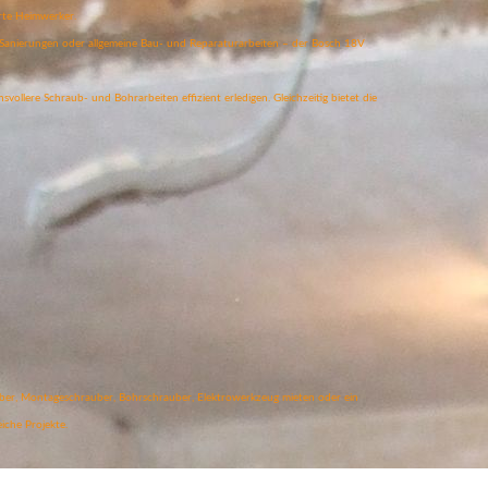
erte Heimwerker.
 Sanierungen oder allgemeine Bau- und Reparaturarbeiten – der Bosch 18V
ollere Schraub- und Bohrarbeiten effizient erledigen. Gleichzeitig bietet die
ber, Montageschrauber, Bohrschrauber, Elektrowerkzeug mieten oder ein
iche Projekte.