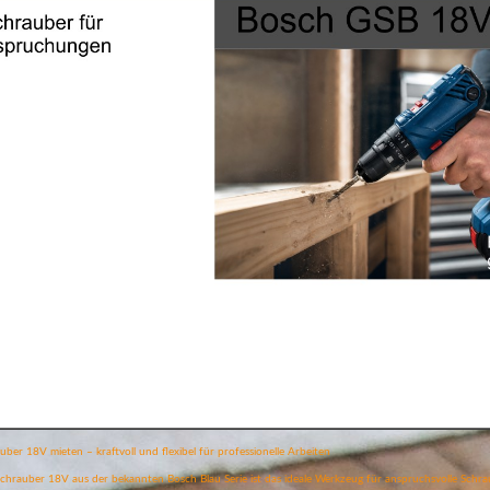
ber 18V mieten – kraftvoll und flexibel für professionelle Arbeiten
chrauber 18V aus der bekannten Bosch Blau Serie ist das ideale Werkzeug für anspruchsvolle Schra