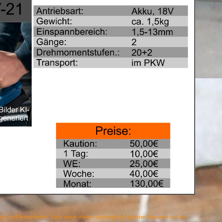
ub- und Bohrarbeiten. Dank seiner starken Leistung, der robusten Bauweise und der