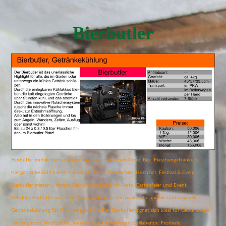
Bierbutler
Bierbutler mobile Getränkekühlung mieten bei tools4time: Bier, Flaschengetränke &
Kaltgetränke kühl halten – ideal für Party, Gartenfeier, Hochzeit, Festival & Event.
Bierbutler mieten – mobile Getränkekühlung für Party, Gartenfeier und Event
Mit dem Bierbutler von tools4time mieten Sie eine praktische, mobile und originelle
Getränkekühlung für Flaschengetränke. Der Bierbutler eignet sich ideal für Geburtstage,
Gartenpartys, Hochzeiten, Vereinsfeste, Firmenfeiern, Grillabende, Festivals,