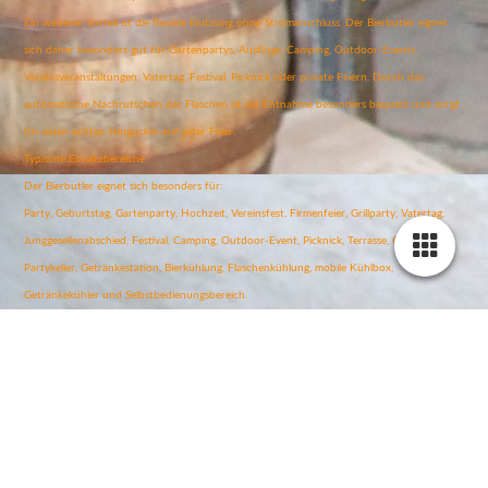
Ein weiterer Vorteil ist die flexible Nutzung ohne Stromanschluss. Der Bierbutler eignet
sich daher besonders gut für Gartenpartys, Ausflüge, Camping, Outdoor-Events,
Vereinsveranstaltungen, Vatertag, Festival, Picknick oder private Feiern. Durch das
automatische Nachrutschen der Flaschen ist die Entnahme besonders bequem und sorgt
für einen echten Hingucker auf jeder Feier.
Typische Einsatzbereiche
Der Bierbutler eignet sich besonders für:
Party, Geburtstag, Gartenparty, Hochzeit, Vereinsfest, Firmenfeier, Grillparty, Vatertag,
Junggesellenabschied, Festival, Camping, Outdoor-Event, Picknick, Terrasse, Garten,
Partykeller, Getränkestation, Bierkühlung, Flaschenkühlung, mobile Kühlbox,
Getränkekühler und Selbstbedienungsbereich.
Sicherheitsmaßnahmen bei der Nutzung
Der Bierbutler sollte immer auf einer ebenen, stabilen und sicheren Fläche stehen, damit
er nicht umkippt oder verrutscht. Beim Befüllen sollte darauf geachtet werden, dass die
Flaschen korrekt eingelegt werden und nicht verkanten. Glasflaschen vorsichtig einsetzen
und entnehmen, um Bruch und Schnittverletzungen zu vermeiden.
Die Kühlakkus sollten nur bestimmungsgemäß verwendet werden. Beschädigte Kühlakkus,
undichte Flaschen oder gebrochene Glasflaschen dürfen nicht weiter genutzt werden.