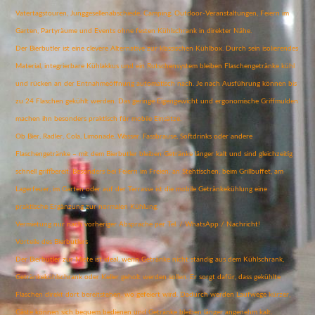
Vatertagstouren, Junggesellenabschiede, Camping, Outdoor-Veranstaltungen, Feiern im
Garten, Partyräume und Events ohne festen Kühlschrank in direkter Nähe.
Der Bierbutler ist eine clevere Alternative zur klassischen Kühlbox. Durch sein isolierendes
Material, integrierbare Kühlakkus und ein Rutschensystem bleiben Flaschengetränke kühl
und rücken an der Entnahmeöffnung automatisch nach. Je nach Ausführung können bis
zu 24 Flaschen gekühlt werden. Das geringe Eigengewicht und ergonomische Griffmulden
machen ihn besonders praktisch für mobile Einsätze.
Ob Bier, Radler, Cola, Limonade, Wasser, Fassbrause, Softdrinks oder andere
Flaschengetränke – mit dem Bierbutler bleiben Getränke länger kalt und sind gleichzeitig
schnell griffbereit. Besonders bei Feiern im Freien, an Stehtischen, beim Grillbuffet, am
Lagerfeuer, im Garten oder auf der Terrasse ist die mobile Getränkekühlung eine
praktische Ergänzung zur normalen Kühlung.
Vermietung nur nach vorheriger Absprache per Tel. / WhatsApp / Nachricht!
Vorteile des Bierbutlers
Der Bierbutler zur Miete ist ideal, wenn Getränke nicht ständig aus dem Kühlschrank,
Getränkekühlschrank oder Keller geholt werden sollen. Er sorgt dafür, dass gekühlte
Flaschen direkt dort bereitstehen, wo gefeiert wird. Dadurch werden Laufwege kürzer,
Gäste können sich bequem bedienen und Getränke bleiben länger angenehm kalt.