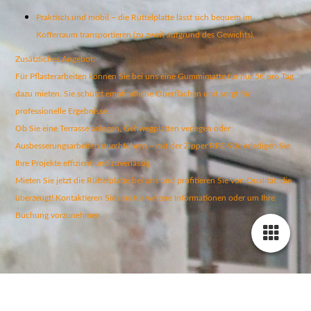
Praktisch und mobil – die Rüttelplatte lässt sich bequem im
Kofferraum transportieren (zu zweit aufgrund des Gewichts).
Zusätzliches Angebot:
Für Pflasterarbeiten können Sie bei uns eine Gummimatte für nur 5€ pro Tag
dazu mieten. Sie schützt empfindliche Oberflächen und sorgt für
professionelle Ergebnisse.
Ob Sie eine Terrasse anlegen, Gehwegplatten verlegen oder
Ausbesserungsarbeiten durchführen – mit der Zipper RPE-90c erledigen Sie
Ihre Projekte effizient und zuverlässig.
Mieten Sie jetzt die Rüttelplatte bei uns und profitieren Sie von Qualität, die
überzeugt! Kontaktieren Sie uns für weitere Informationen oder um Ihre
Buchung vorzunehmen.