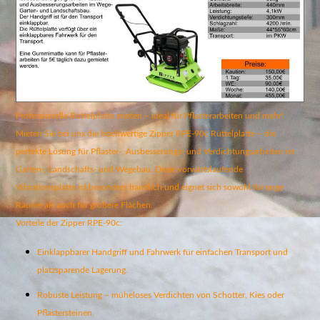
Professionelle Rüttelplatte mieten – ideal für Pflasterarbeiten und mehr!
Mieten Sie bei uns die hochwertige Zipper RPE-90c Rüttelplatte – die
perfekte Lösung für Pflaster-, Ausbesserungs- und Verdichtungsarbeiten im
Garten-, Landschafts- und Wegebau. Diese vorwärtslaufende
Vibrationsplatte ist besonders handlich und eignet sich sowohl für enge
Räume als auch für größere Flächen.
Vorteile der Zipper RPE-90c:
Einklappbarer Handgriff und Fahrwerk für einfachen Transport und
platzsparende Lagerung.
Robuste Leistung – müheloses Verdichten von Schotter, Kies oder
Pflastersteinen.