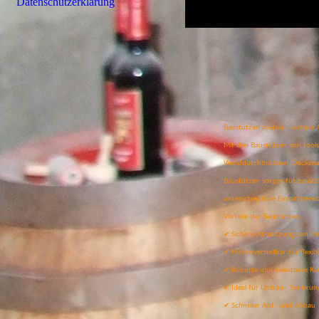
Datenschutzerklärung
Baustützen mieten – sichere
Mit den Baustützen von tools4
Wanddurchbrüchen, Deckenarb
Baustützen sorgen für zusätz
unterschiedliche Einsatzbere
Vorteile der Baustützen
✔ Sichere Abstützung von De
✔ Höhenverstellbar für flexib
✔ Robuste und belastbare Ko
✔ Ideal für Umbau-, Sanieru
✔ Schneller Auf- und Abbau