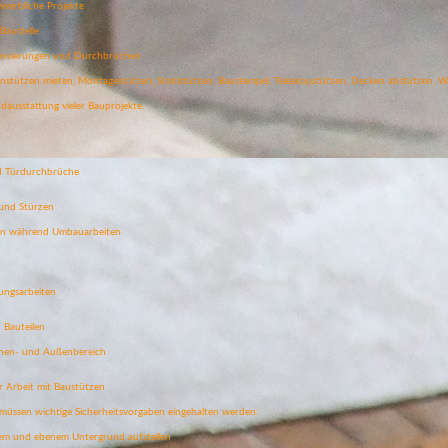
ewerbliche Projekte
Baustelle
Renovierungen und Durchbrüchen
stützen mieten, Montagestützen, Stahlstützen, Baustempel, Teleskopstützen, Decken abstützen, 
ausstattung vieler Bauprojekte.
 Türdurchbrüche
 und Stürzen
en während Umbauarbeiten
ungsarbeiten
 Bauteilen
nnen- und Außenbereich
r Arbeit mit Baustützen
müssen wichtige Sicherheitsvorgaben eingehalten werden:
gem und ebenem Untergrund aufstellen