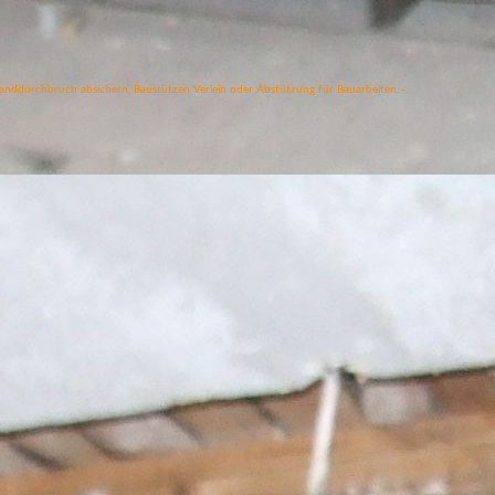
Wanddurchbruch absichern, Baustützen Verleih oder Abstützung für Bauarbeiten –