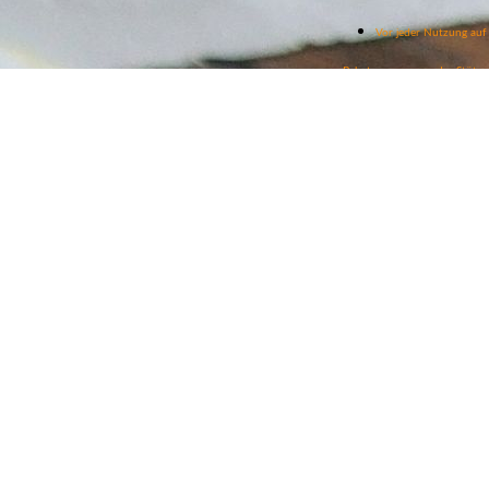
Vor jeder Nutzung au
Belastungsgrenzen der Stütz
Stützen senkrecht und 
Lasten gleichmäßig verteilen
Keine beschädigten od
Veränderungen an tragenden 
Arbeitsbereich absiche
Besonders bei Arbeiten an tr
Mit den Baustützen von tools