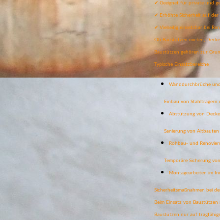
✔ Geeignet für private und g
✔ Erhöhte Sicherheit auf der 
✔ Vielseitig einsetzbar bei 
Ob Baustützen mieten, Decken
Baustützen gehören zur Grund
Typische Einsatzbereiche
Wanddurchbrüche und
Einbau von Stahlträgern
Abstützung von Deck
Sanierung von Altbauten
Rohbau- und Renovier
Temporäre Sicherung von
Montagearbeiten im I
Sicherheitsmaßnahmen bei de
Beim Einsatz von Baustützen 
Baustützen nur auf tragfähi