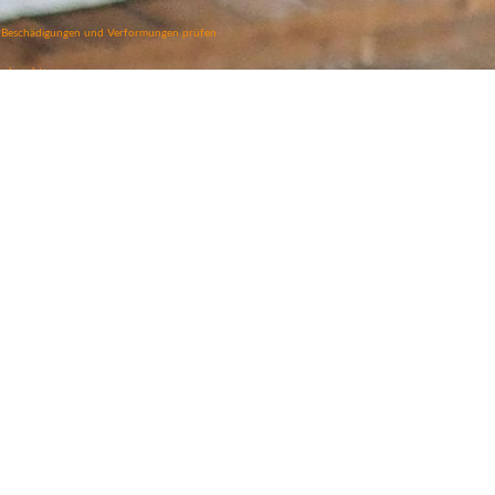
f Beschädigungen und Verformungen prüfen
en beachten
standsicher ausrichten
er ungeeigneten Stützen verwenden
Bauteilen nur nach fachlicher Prüfung durchführen
rn und freihalten
agenden Wänden oder Decken sollte stets geprüft werden, welche Abstützung erforderlich ist.
4time schaffen Sie die notwendige Sicherheit für professionelle Bau-, Umbau- und Sanierungsarbeite