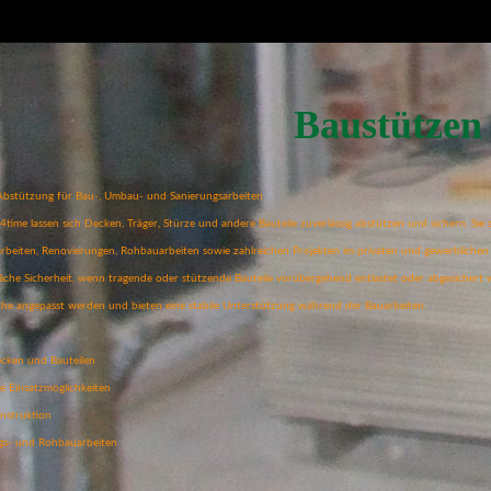
Baustützen
 Abstützung für Bau-, Umbau- und Sanierungsarbeiten
time lassen sich Decken, Träger, Stürze und andere Bauteile zuverlässig abstützen und sichern. Si
eiten, Renovierungen, Rohbauarbeiten sowie zahlreichen Projekten im privaten und gewerblichen 
liche Sicherheit, wenn tragende oder stützende Bauteile vorübergehend entlastet oder abgesichert 
iche angepasst werden und bieten eine stabile Unterstützung während der Bauarbeiten.
cken und Bauteilen
le Einsatzmöglichkeiten
nstruktion
ngs- und Rohbauarbeiten