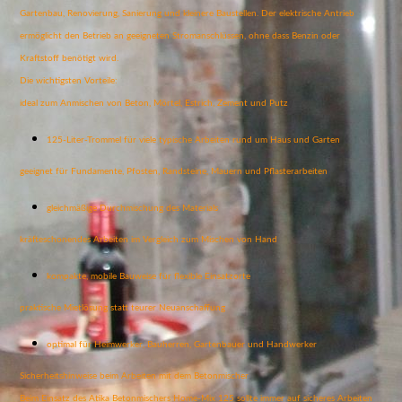
Gartenbau, Renovierung, Sanierung und kleinere Baustellen. Der elektrische Antrieb
ermöglicht den Betrieb an geeigneten Stromanschlüssen, ohne dass Benzin oder
Kraftstoff benötigt wird.
Die wichtigsten Vorteile:
ideal zum Anmischen von Beton, Mörtel, Estrich, Zement und Putz
125-Liter-Trommel für viele typische Arbeiten rund um Haus und Garten
geeignet für Fundamente, Pfosten, Randsteine, Mauern und Pflasterarbeiten
gleichmäßige Durchmischung des Materials
kräfteschonendes Arbeiten im Vergleich zum Mischen von Hand
kompakte, mobile Bauweise für flexible Einsatzorte
praktische Mietlösung statt teurer Neuanschaffung
optimal für Heimwerker, Bauherren, Gartenbauer und Handwerker
Sicherheitshinweise beim Arbeiten mit dem Betonmischer
Beim Einsatz des Atika Betonmischers Home-Mix 125 sollte immer auf sicheres Arbeiten