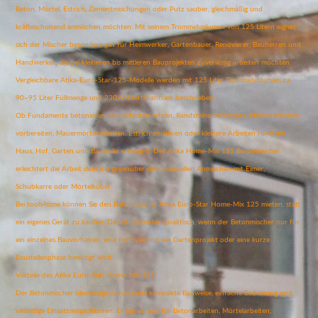
Beton, Mörtel, Estrich, Zementmischungen oder Putz sauber, gleichmäßig und
kräfteschonend anmischen möchten. Mit seinem Trommelvolumen von 125 Litern eignet
sich der Mischer besonders gut für Heimwerker, Gartenbauer, Renovierer, Bauherren und
Handwerker, die bei kleineren bis mittleren Bauprojekten zuverlässig arbeiten möchten.
Vergleichbare Atika-Euro-Star-125-Modelle werden mit 125 Liter Trommelvolumen, ca.
90–95 Liter Füllmenge und 230-V-Elektroantrieb beschrieben.
Ob Fundamente betonieren, Zaunpfosten setzen, Randsteine befestigen, Pflasterarbeiten
vorbereiten, Mauermörtel mischen, Estrich anrühren oder kleinere Arbeiten rund um
Haus, Hof, Garten und Baustelle erledigen: Der Atika Home-Mix 125 Betonmischer
erleichtert die Arbeit deutlich gegenüber dem manuellen Anmischen mit Eimer,
Schubkarre oder Mörtelkübel.
Bei tools4time können Sie den Betonmischer Atika Euro-Star Home-Mix 125 mieten, statt
ein eigenes Gerät zu kaufen. Das ist besonders praktisch, wenn der Betonmischer nur für
ein einzelnes Bauvorhaben, eine Renovierung, ein Gartenprojekt oder eine kurze
Baustellenphase benötigt wird.
Vorteile des Atika Euro-Star Home-Mix 125
Der Betonmischer überzeugt durch seine kompakte Bauweise, einfache Bedienung und
vielseitige Einsatzmöglichkeiten. Er eignet sich für Betonarbeiten, Mörtelarbeiten,