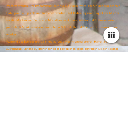
geachtet werden. Der Betonmischer darf nur auf einem festen, ebenen und kippsicheren
Untergrund aufgestellt und betrieben werden. Laut Bedienungsanleitung ist der Mischer
für das Mischen von Beton und Mörtel bestimmt; beim Befüllen und Entleeren sollen
persönliche Schutzmittel wie Handschuhe, Schutzbrille und Staubschutzmaske getragen
werden.
Während des Betriebs niemals in die laufende Mischtrommel greifen. Halten Sie
ausreichend Abstand zu drehenden oder beweglichen Teilen, betreiben Sie den Mischer
nicht unbeaufsichtigt und halten Sie Kinder vom Gerät fern. Vor Transport, Reinigung,
Wartung, Störungsbeseitigung oder kurzen Arbeitsunterbrechungen sollte der
Netzstecker gezogen werden. Auch Anschlussleitungen müssen vor der Nutzung auf
Beschädigungen geprüft werden; die Anleitung weist außerdem auf geeignete
Anschlussleitungen und den Betrieb über einen Fehlerstrom-Schutzschalter hin.
Nach dem Gebrauch sollte der Betonmischer innen und außen gründlich gereinigt
werden, bevor Beton- oder Mörtelreste aushärten. So bleibt das Gerät einsatzbereit und
die Mischqualität erhalten.